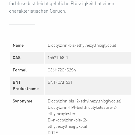
farblose bist leicht gelbliche Flüssigkeit hat einen
charakteristischen Geruch.
Name
Dioctylzinn-bis-ethylhexylthioglycolat
CAS
15571-58-1
Formel
C36H72O4S2Sn
BNT
BNT-CAT 531
Produktname
Synonyme
Dioctylzinn bis (2-ethylhexylthioglycolat)
Dioctylzinn-(IV)-bis(thioglykolsäure-2-
ethylhexylester
Di-n-octylzinn-bis-(2-
ethylhexylthioglykolat)
DOTE