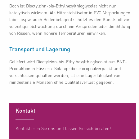
Doch ist Dioctylzinn-bis-Ethylhexylthioglycolat nicht nur
katalytisch wirksam. Als Hitzestabilisator in PVC-Verpackungen
(aber bspw. auch Bodenbelägen) schützt es den Kunststoff vor
vorzeitiger Schwächung durch ein Verspröden oder die Bildung
von Rissen, wenn höhere Temperaturen einwirken.
Transport und Lagerung
Geliefert wird Dioctylzinn-bis-Ethylhexylthioglycolat aus BNT-
Produktion in Fässern. Solange diese originalverpackt und
verschlossen gehalten werden, ist eine Lagerfähigkeit von
mindestens 6 Monaten ohne Qualitätsverlust gegeben.
Kontakt
Kontaktieren Sie uns und lassen Sie sich beraten!