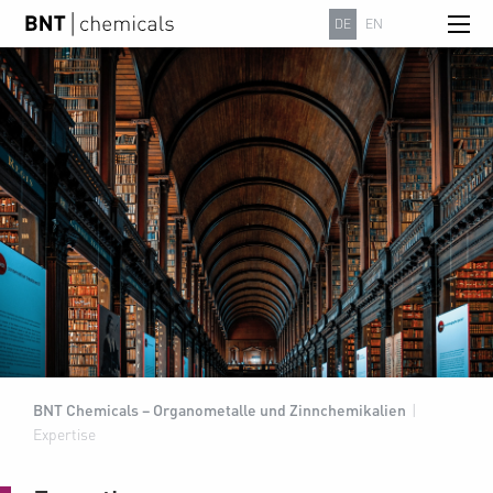
DE
EN
BNT Chemicals – Organometalle und Zinnchemikalien
|
Expertise