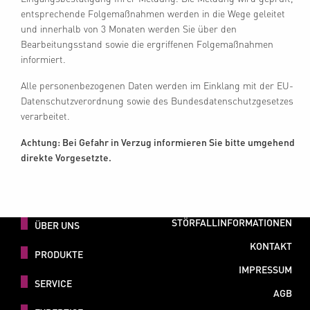
entsprechende Folgemaßnahmen werden in die Wege geleitet
und innerhalb von 3 Monaten werden Sie über den
Bearbeitungsstand sowie die ergriffenen Folgemaßnahmen
informiert.
Alle personenbezogenen Daten werden im Einklang mit der EU-
Datenschutzverordnung sowie des Bundesdatenschutzgesetzes
verarbeitet.
Achtung: Bei Gefahr in Verzug informieren Sie bitte umgehend
direkte Vorgesetzte.
STÖRFALLINFORMATIONEN
ÜBER UNS
KONTAKT
PRODUKTE
IMPRESSUM
SERVICE
AGB