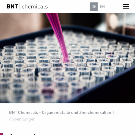
DE
EN
BNT Chemicals – Organometalle und Zinnchemikalien
|
Anwendungen